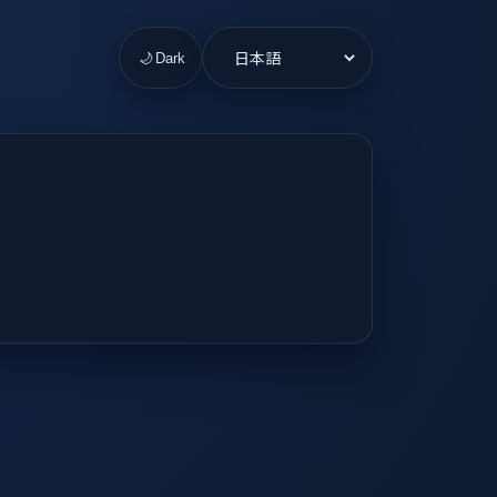
言
🌙
Dark
語